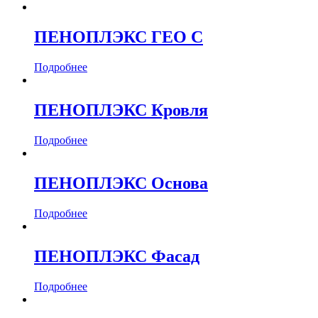
585
(5)
600
(46)
ПЕНОПЛЭКС ГЕО С
Длина рулона, м
Подробнее
Длина, мм
1000
(44)
ПЕНОПЛЭКС Кровля
1185
(5)
1200
(1)
Подробнее
2400
(2)
Материал
ПЕНОПЛЭКС Основа
Базальт
(45)
Подробнее
Пенополистирол
(7)
ПЕНОПЛЭКС Фасад
Подробнее