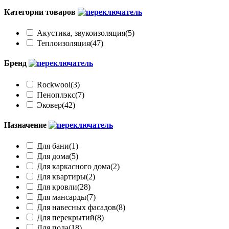
Категории товаров
Акустика, звукоизоляция
(5)
Теплоизоляция
(47)
Бренд
Rockwool
(3)
Пеноплэкс
(7)
Эковер
(42)
Назначение
Для бани
(1)
Для дома
(5)
Для каркасного дома
(2)
Для квартиры
(2)
Для кровли
(28)
Для мансарды
(7)
Для навесных фасадов
(8)
Для перекрытий
(8)
Для пола
(18)