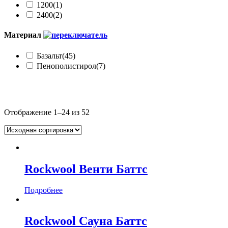
1200
(1)
2400
(2)
Материал
Базальт
(45)
Пенополистирол
(7)
Категории товаров
Отображение 1–24 из 52
Акустика, звукоизоляция
(5)
Теплоизоляция
(47)
Бренд
Rockwool Венти Баттс
Rockwool
(3)
Пеноплэкс
(7)
Подробнее
Эковер
(42)
Назначение
Rockwool Сауна Баттс