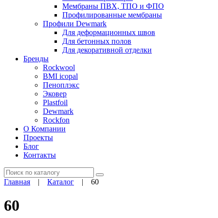
Мембраны ПВХ, ТПО и ФПО
Профилированные мембраны
Профили Dewmark
Для деформационных швов
Для бетонных полов
Для декоративной отделки
Бренды
Rockwool
BMI icopal
Пеноплэкс
Эковер
Plastfoil
Dewmark
Rockfon
О Компании
Проекты
Блог
Контакты
Поиск
Главная
|
Каталог
|
60
60