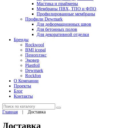
Мастика и праймеры
Мембраны ПВХ, ТПО и ФПО
Профилированные мембраны
Профили Dewmark
Для деформационных швов
Для бетонных полов
Для декоративной отделки
Бренды
Rockwool
BMI icopal
Пеноплэкс
Эковер
Plastfoil
Dewmark
Rockfon
О Компании
Проекты
Блог
Контакты
Поиск
Главная
|
Доставка
Доставка