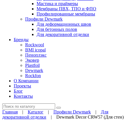
Мастика и праймеры
Мембраны ПВХ, ТПО и ФПО
Профилированные мембраны
Профили Dewmark
Для деформационных швов
Для бетонных полов
Для декоративной отделки
Бренды
Rockwool
BMI icopal
Пеноплэкс
Эковер
Plastfoil
Dewmark
Rockfon
О Компании
Проекты
Блог
Контакты
Поиск
Главная
|
Каталог
|
Профили Dewmark
|
Для
декоративной отделки
|
Dewmark Decor CRW57 (Для стен)