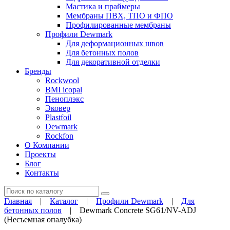
Мастика и праймеры
Мембраны ПВХ, ТПО и ФПО
Профилированные мембраны
Профили Dewmark
Для деформационных швов
Для бетонных полов
Для декоративной отделки
Бренды
Rockwool
BMI icopal
Пеноплэкс
Эковер
Plastfoil
Dewmark
Rockfon
О Компании
Проекты
Блог
Контакты
Поиск
Главная
|
Каталог
|
Профили Dewmark
|
Для
бетонных полов
|
Dewmark Concrete SG61/NV-ADJ
(Несъемная опалубка)