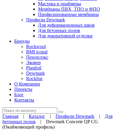
Мастика и праймеры
Мембраны ПВХ, ТПО и ФПО
Профилированные мембраны
Профили Dewmark
Для деформационных швов
Для бетонных полов
Для декоративной отделки
Бренды
Rockwool
BMI icopal
Пеноплэкс
Эковер
Plastfoil
Dewmark
Rockfon
О Компании
Проекты
Блог
Контакты
Поиск
Главная
|
Каталог
|
Профили Dewmark
|
Для
бетонных полов
|
Dewmark Concrete QP CG
(Окаймляющий профиль)