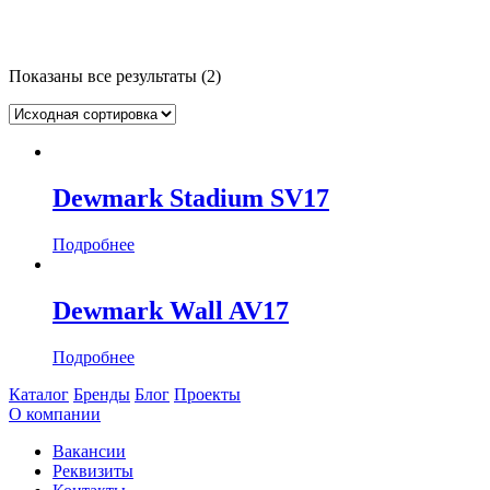
Категории товаров
Показаны все результаты (2)
Профили Dewmark
(2)
Бренд
Dewmark
(2)
Dewmark Stadium SV17
Назначение
Подробнее
Для деформационных швов
(2)
Dewmark Wall AV17
Ширина рулона, м
Подробнее
Ширина, мм
Каталог
Бренды
Блог
Проекты
Длина рулона, м
О компании
Длина, мм
Вакансии
Реквизиты